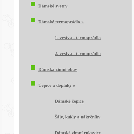
Dámské svetry
Dámské termoprádlo
»
1. vrstva - termoprádlo
2. vrstva - termoprádlo
Dámská zimní obuv
Čepice a doplňky
»
Dámské čepice
Šály, kukly a nákrčníky
Dámské zimní rukavice