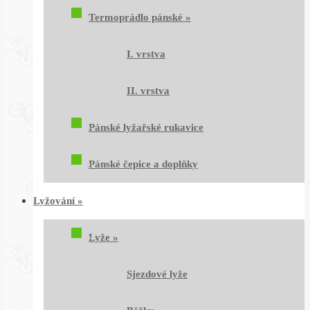
Termoprádlo pánské
»
I. vrstva
II. vrstva
Pánské lyžařské rukavice
Pánské čepice a doplňky
Lyžování
»
Lyže
»
Sjezdové lyže