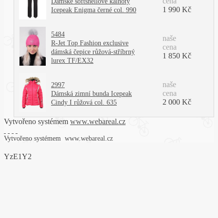
cena
Dámské softshellové kalhoty
1 990 Kč
Icepeak Enigma černé col. 990
5484
naše
R-Jet Top Fashion exclusive
cena
dámská čepice růžová-stříbrný
1 850 Kč
lurex TF/EX32
naše
2997
cena
Dámská zimní bunda Icepeak
2 000 Kč
Cindy I růžová col. 635
Vytvořeno systémem
www.webareal.cz
Vytvořeno systémem
www.webareal.cz
YzE1Y2