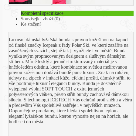
Kompletní specifikace
Související zboží (0)
Ke stažení
Luxusní dámská lyžařská bunda s pravou kožešinou na kapuci
od finské značky Icepeak z řady Polar Ski, ve které zazáříte na
zasněžených svazích, stejně tak ji využijete i ve městě. Bunda
vyniká svým propracovaným designem a slušivým dámským
střihem. Mírně lesklý a jemně strukturovaný materiál je v
hnědošedém odstínu, které kombinace se světlou melírovanou
pravou kožešinou dodává bundě punc luxusu. Znak na rukávu,
úchyty na zipech v imitaci kůže, efektní prošití, dámský střih, to
vše podtrhuje luxusní eleganci bundy. Bunda je dostatečně
vyteplená výplní SOFT TOUCH z extra jemných
polyesterových vláken, přesto střih bundy zachovává dámskou
siluetu. S technologií ICETECH Vás ochrání proti sněhu a větru
a především Vás spolehlivě zahřeje i v největších mrazech.
Doporučejme pro dámy, které hledají spolehlivou teplou a
elegatní lyžařskou bundu, kterou vynosíte nejen na horách, ale
hodí se i do města.