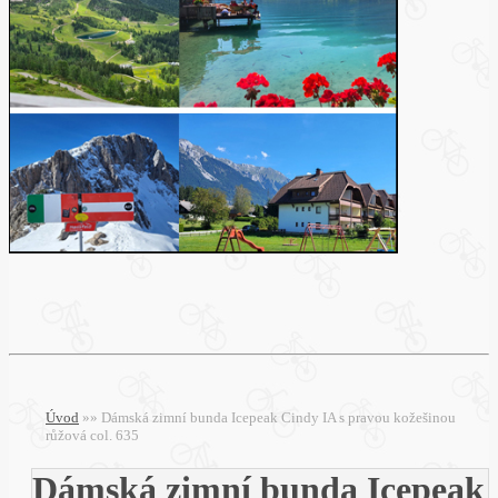
Úvod
»
»
Dámská zimní bunda Icepeak Cindy IA s pravou kožešinou
růžová col. 635
Dámská zimní bunda Icepeak