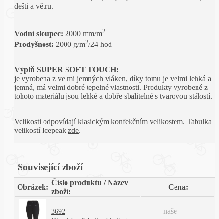
dešti a větru.
2
Vodní sloupec:
2000 mm/m
2
Prodyšnost:
2000 g/m
/24 hod
Výplň SUPER SOFT TOUCH:
je vyrobena z velmi jemných vláken, díky tomu je velmi lehká a
jemná, má velmi dobré tepelné vlastnosti. Produkty vyrobené z
tohoto materiálu jsou lehké a dobře sbalitelné s tvarovou stálostí.
Velikosti odpovídají klasickým konfekčním velikostem. Tabulka
velikostí Icepeak
zde
.
Související zboží
Číslo produktu / Název
Obrázek:
Cena:
zboží:
naše
3692