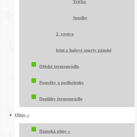
Trička
Spodky
2. vrstva
letní a halové sporty pánské
Dětské termoprádlo
Ponožky a podkolenky
Doplňky termoprádlo
Obuv
»
Dámská obuv
»