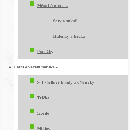
Městská móda
»
Šaty a sukně
Halenky a trička
Ponožky
Letní oblečení pánské
»
Softshellové bundy a větrovky
Trička
Košile
Mikiny