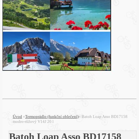
Úvod
»
Termoprádlo (funkční oblečení)
»
Batoh Loap Asso BD17158
modro-růžový V14J 20 l
Batoh Loap Asso BD17158