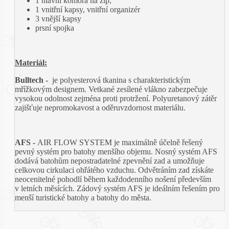
1 hlavní komora na zip,
1 vnitřní kapsy, vnitřní organizér
3 vnější kapsy
prsní spojka
Materiál:
Bulltech -
je polyesterová tkanina s charakteristickým
mřížkovým designem. Vetkané zesílené vlákno zabezpečuje
vysokou odolnost zejména proti protržení. Polyuretanový zátěr
zajišťuje nepromokavost a oděruvzdornost materiálu.
AFS -
AIR FLOW SYSTEM je maximálně účelně řešený
pevný systém pro batohy menšího objemu. Nosný systém AFS
dodává batohům nepostradatelné zpevnění zad a umožňuje
celkovou cirkulaci ohřátého vzduchu. Odvětráním zad získáte
neocenitelné pohodlí během každodenního nošení především
v letních měsících. Zádový systém AFS je ideálním řešením pro
menší turistické batohy a batohy do města.