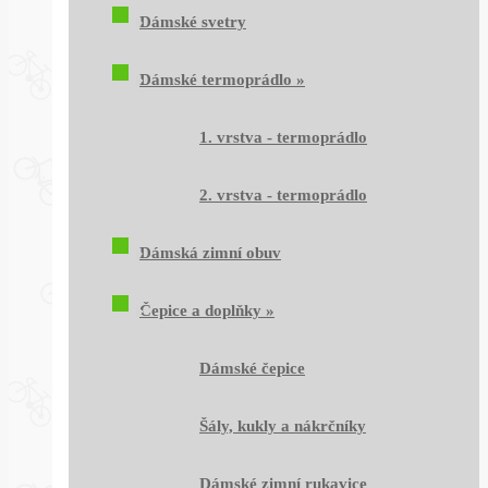
Dámské svetry
Dámské termoprádlo
»
1. vrstva - termoprádlo
2. vrstva - termoprádlo
Dámská zimní obuv
Čepice a doplňky
»
Dámské čepice
Šály, kukly a nákrčníky
Dámské zimní rukavice