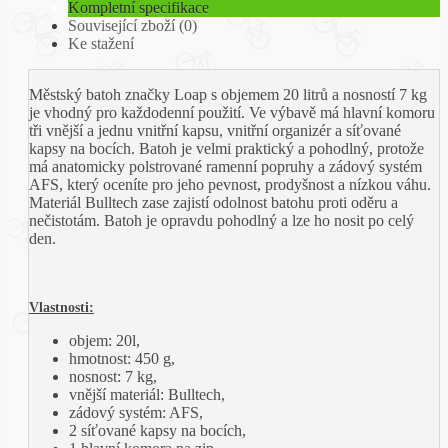
Kompletní specifikace
Související zboží (0)
Ke stažení
Městský batoh značky Loap s objemem 20 litrů a nosností 7 kg
je vhodný pro každodenní použití.
Ve výbavě má hlavní komoru
tři vnější a jednu vnitřní kapsu, vnitřní organizér a síťované
kapsy na bocích.
Batoh je velmi
praktický a pohodlný, protože
má anatomicky polstrované ramenní popruhy a zádový systém
AFS, který oceníte pro jeho pevnost, prodyšnost a nízkou váhu.
Materiál Bulltech zase zajistí odolnost batohu proti oděru a
nečistotám.
Batoh je opravdu pohodlný a lze ho nosit po celý
den.
Vlastnosti:
objem: 20l,
hmotnost: 450 g,
nosnost: 7 kg,
vnější materiál: Bulltech,
zádový systém: AFS,
2 síťované kapsy na bocích,