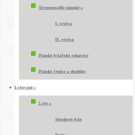
Termoprádlo pánské
»
I. vrstva
II. vrstva
Pánské lyžařské rukavice
Pánské čepice a doplňky
Lyžování
»
Lyže
»
Sjezdové lyže