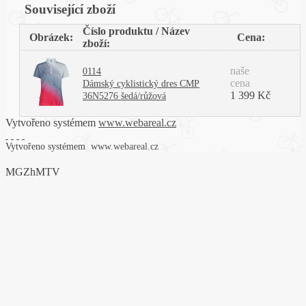
Související zboží
Číslo produktu / Název
Obrázek:
Cena:
zboží:
naše
0114
cena
Dámský cyklistický dres CMP
1 399 Kč
36N5276 šedá/růžová
Vytvořeno systémem
www.webareal.cz
Vytvořeno systémem
www.webareal.cz
MGZhMTV