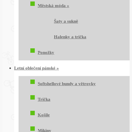
Městská móda
»
Šaty a sukně
Halenky a trička
Ponožky
Letní oblečení pánské
»
Softshellové bundy a větrovky
Trička
Košile
Mikiny