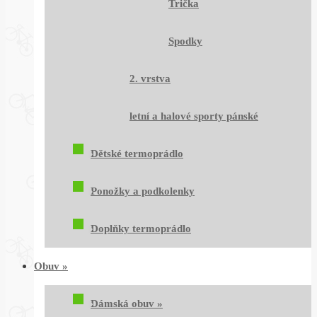
Trička
Spodky
2. vrstva
letní a halové sporty pánské
Dětské termoprádlo
Ponožky a podkolenky
Doplňky termoprádlo
Obuv
»
Dámská obuv
»