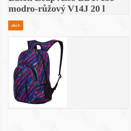
modro-růžový V14J 20 l
akce