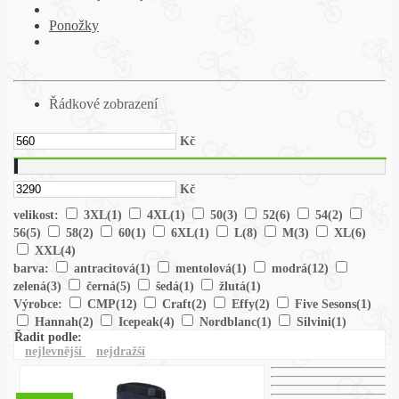
Ponožky
Řádkové zobrazení
Kč
Kč
velikost:
3XL
(1)
4XL
(1)
50
(3)
52
(6)
54
(2)
56
(5)
58
(2)
60
(1)
6XL
(1)
L
(8)
M
(3)
XL
(6)
XXL
(4)
barva:
antracitová
(1)
mentolová
(1)
modrá
(12)
zelená
(3)
černá
(5)
šedá
(1)
žlutá
(1)
Výrobce:
CMP
(12)
Craft
(2)
Effy
(2)
Five Sesons
(1)
Hannah
(2)
Icepeak
(4)
Nordblanc
(1)
Silvini
(1)
Řadit podle:
nejlevnější
nejdražší