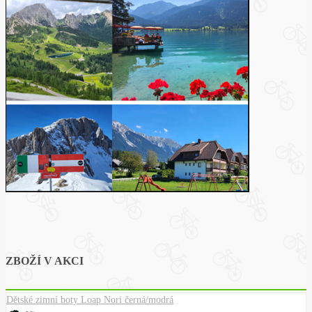
ZBOŽÍ V AKCI
Dětské zimní boty Loap Nori černá/modrá