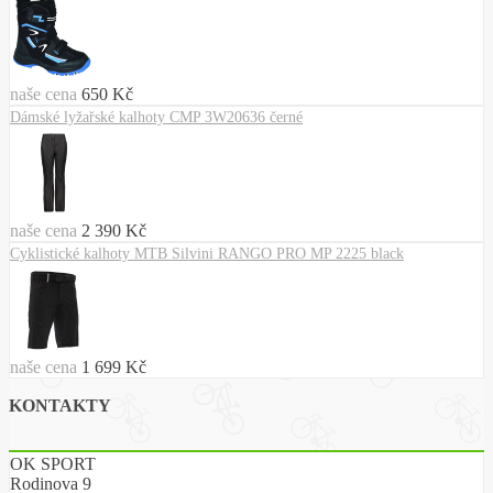
naše cena
650 Kč
Dámské lyžařské kalhoty CMP 3W20636 černé
naše cena
2 390 Kč
Cyklistické kalhoty MTB Silvini RANGO PRO MP 2225 black
naše cena
1 699 Kč
KONTAKTY
OK SPORT
Rodinova 9