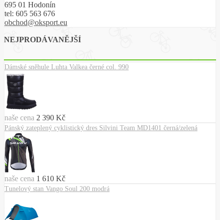
695 01 Hodonín
tel:
605 563 676
obchod@oksport.eu
NEJPRODÁVANĚJŠÍ
Dámské sněhule Luhta Valkea černé col. 990
naše cena
2 390 Kč
Pánský zateplený cyklistický dres Silvini Team MD1401 černá/zelená
naše cena
1 610 Kč
Tunelový stan Vango Soul 200 modrá