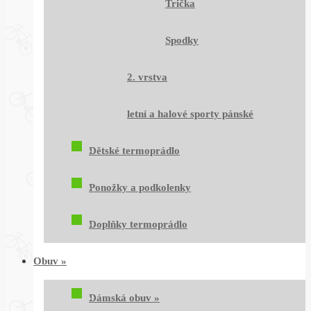
Trička
Spodky
2. vrstva
letní a halové sporty pánské
Dětské termoprádlo
Ponožky a podkolenky
Doplňky termoprádlo
Obuv
»
Dámská obuv
»