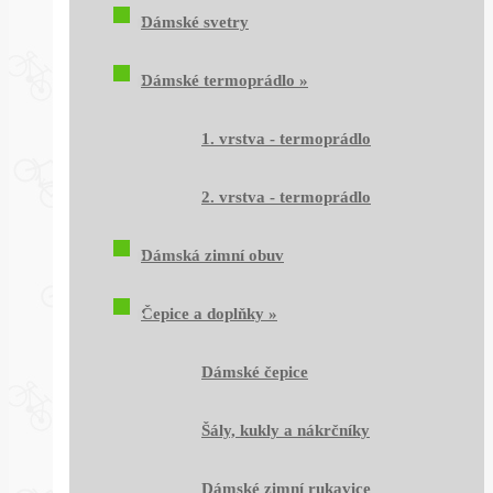
Dámské svetry
Dámské termoprádlo
»
1. vrstva - termoprádlo
2. vrstva - termoprádlo
Dámská zimní obuv
Čepice a doplňky
»
Dámské čepice
Šály, kukly a nákrčníky
Dámské zimní rukavice