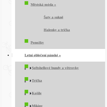
Městská móda
»
Šaty a sukně
Halenky a trička
Ponožky
Letní oblečení pánské
»
Softshellové bundy a větrovky
Trička
Košile
Mikiny