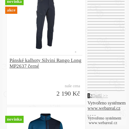
novinka
akce
Pánské kalhoty Silvini Rango Long
MP2637 černé
naše cena
2 190 Kč
1
2
Další >>
Vytvořeno systémem
www.webareal.cz
Vytvořeno systémem
novinka
www.webareal.cz