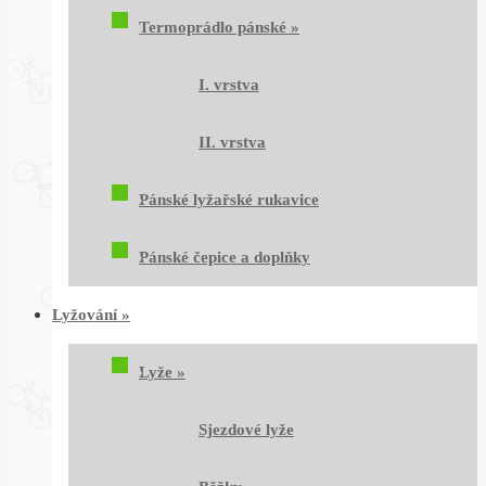
Termoprádlo pánské
»
I. vrstva
II. vrstva
Pánské lyžařské rukavice
Pánské čepice a doplňky
Lyžování
»
Lyže
»
Sjezdové lyže