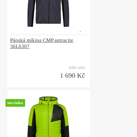
Pánská mikina CMP antracite
36L6307
naše cena
1 690 Kč
novinka