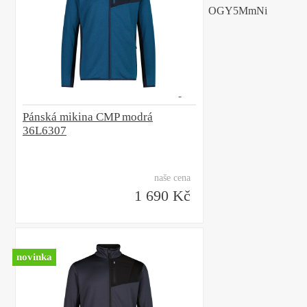
OGY5MmNi
Pánská mikina CMP modrá
36L6307
naše cena
1 690 Kč
novinka