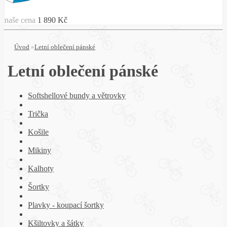
naše cena
1 890 Kč
Úvod
»
Letní oblečení pánské
Letní oblečení pánské
Softshellové bundy a větrovky
Trička
Košile
Mikiny
Kalhoty
Šortky
Plavky - koupací šortky
Kšiltovky a šátky