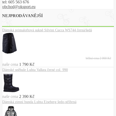
tel:
605 563 676
obchod@oksport.eu
NEJPRODÁVANĚJŠÍ
Dámská primaloftová sukně Silvini Cucca WS744 černá/šedá
běžná cena
2 060 Kč
naše cena
1 790 Kč
Dámské sněhule Luhta Valkea černé col. 990
naše cena
2 390 Kč
Dámská zimní bunda Luhta Eiseberg šedo-stříbrná