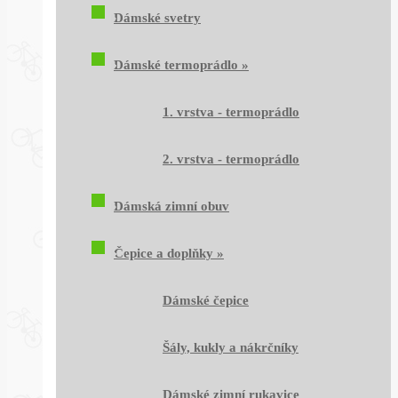
Dámské svetry
Dámské termoprádlo
»
1. vrstva - termoprádlo
2. vrstva - termoprádlo
Dámská zimní obuv
Čepice a doplňky
»
Dámské čepice
Šály, kukly a nákrčníky
Dámské zimní rukavice