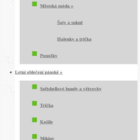
Městská móda
»
Šaty a sukně
Halenky a trička
Ponožky
Letní oblečení pánské
»
Softshellové bundy a větrovky
Trička
Košile
Mikiny