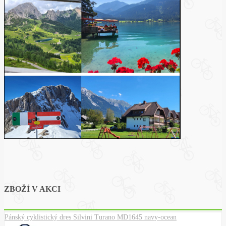
ZBOŽÍ V AKCI
Pánský cyklistický dres Silvini Turano MD1645 navy-ocean