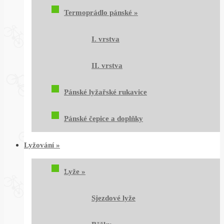
Termoprádlo pánské
»
I. vrstva
II. vrstva
Pánské lyžařské rukavice
Pánské čepice a doplňky
Lyžování
»
Lyže
»
Sjezdové lyže