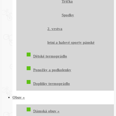
Trička
Spodky
2. vrstva
letní a halové sporty pánské
Dětské termoprádlo
Ponožky a podkolenky
Doplňky termoprádlo
Obuv
»
Dámská obuv
»