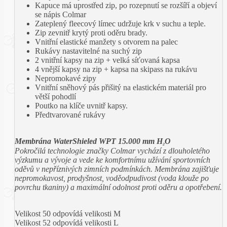
Kapuce má uprostřed zip, po rozepnutí se rozšíří a objeví
se nápis Colmar
Zateplený fleecový límec udržuje krk v suchu a teple.
Zip zevnitř krytý proti oděru brady.
Vnitřní elastické manžety s otvorem na palec
Rukávy nastavitelné na suchý zip
2 vnitřní kapsy na zip + velká síťovaná kapsa
4 vnější kapsy na zip + kapsa na skipass na rukávu
Nepromokavé zipy
Vnitřní sněhový pás přišitý na elastickém materiál pro
větší pohodlí
Poutko na klíče uvnitř kapsy.
Předtvarované rukávy
Membrána WaterShieled WPT 15.000 mm H
O
2
Pokročilá technologie značky Colmar vychází z dlouholetého
výzkumu a vývoje a vede ke komfortnímu užívání sportovních
oděvů v nepříznivých zimních podmínkách. Membrána zajišťuje
nepromokavost, prodyšnost, voděodpudivost (voda klouže po
povrchu tkaniny) a maximální odolnost proti oděru a opotřebení.
Velikost 50 odpovídá velikosti M
Velikost 52 odpovídá velikosti L