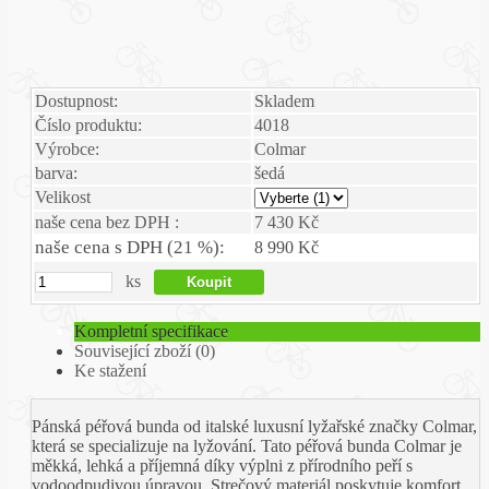
Dostupnost:
Skladem
Číslo produktu:
4018
Výrobce:
Colmar
barva:
šedá
Velikost
naše cena bez DPH :
7 430 Kč
naše cena s DPH (21 %):
8 990 Kč
ks
Kompletní specifikace
Související zboží (0)
Ke stažení
Pánská péřová bunda od italské luxusní lyžařské značky Colmar,
která se specializuje na lyžování. Tato péřová bunda Colmar je
měkká, lehká a příjemná díky výplni z přírodního peří s
vodoodpudivou úpravou. Strečový materiál poskytuje komfort