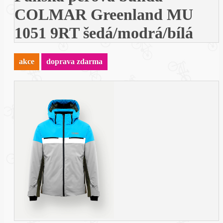
COLMAR Greenland MU
1051 9RT šedá/modrá/bílá
akce
doprava zdarma