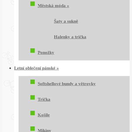
Městská móda
»
Šaty a sukně
Halenky a trička
Ponožky
Letní oblečení pánské
»
Softshellové bundy a větrovky
Trička
Košile
Mikiny