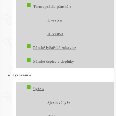
Termoprádlo pánské
»
I. vrstva
II. vrstva
Pánské lyžařské rukavice
Pánské čepice a doplňky
Lyžování
»
Lyže
»
Sjezdové lyže