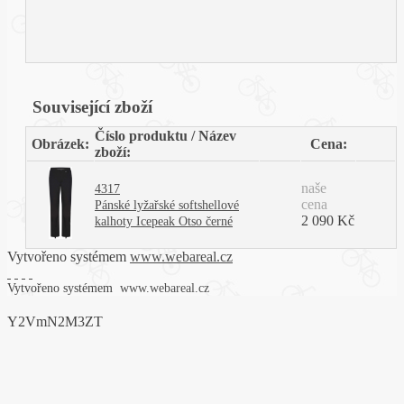
Související zboží
Číslo produktu / Název
Obrázek:
Cena:
zboží:
naše
4317
cena
Pánské lyžařské softshellové
2 090 Kč
kalhoty Icepeak Otso černé
Vytvořeno systémem
www.webareal.cz
Vytvořeno systémem
www.webareal.cz
Y2VmN2M3ZT