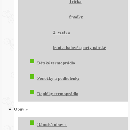
Trička
Spodky
2. vrstva
letní a halové sporty pánské
Dětské termoprádlo
Ponožky a podkolenky
Doplňky termoprádlo
Obuv
»
Dámská obuv
»