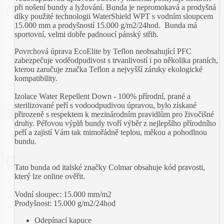
při nošení bundy a lyžování. Bunda je nepromokavá a prodyšná
díky použité technologii WaterShield WPT s vodním sloupcem
15.000 mm a prodyšností 15.000 g/m2/24hod. Bunda má
sportovní, velmi dobře padnoucí pánský střih.
Povrchová úprava EcoElite by Teflon neobsahující PFC
zabezpečuje voděodpudivost s trvanlivostí i po několika praních,
kterou zaručuje značka Teflon a nejvyšší záruky ekologické
kompatibility.
Izolace Water Repellent Down - 100% přírodní, prané a
sterilizované peří s vodoodpudivou úpravou, bylo získané
přirozeně s respektem k mezinárodním pravidlům pro živočišné
druhy. Péřovou výplň bundy tvoří výběr z nejlepšího přírodního
peří a zajistí Vám tak mimořádně teplou, měkou a pohodlnou
bundu.
Tato bunda od italské značky Colmar obsahuje kód pravosti,
který lze online ověřit.
Vodní sloupec: 15.000 mm/m2
Prodyšnost: 15.000 g/m2/24hod
Odepínací kapuce