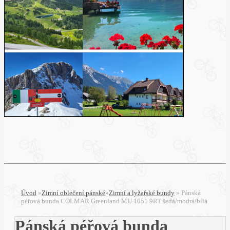
Úvod
»
Zimní oblečení pánské
»
Zimní a lyžařské bundy
»
Pánská
péřová bunda COLMAR Greenland MU 1051 9RT šedá/modrá/bílá
Pánská péřová bunda