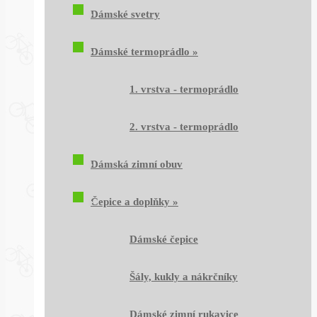
Dámské svetry
Dámské termoprádlo
»
1. vrstva - termoprádlo
2. vrstva - termoprádlo
Dámská zimní obuv
Čepice a doplňky
»
Dámské čepice
Šály, kukly a nákrčníky
Dámské zimní rukavice